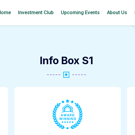
Home
Investment Club
Upcoming Events
About Us
Info Box S1